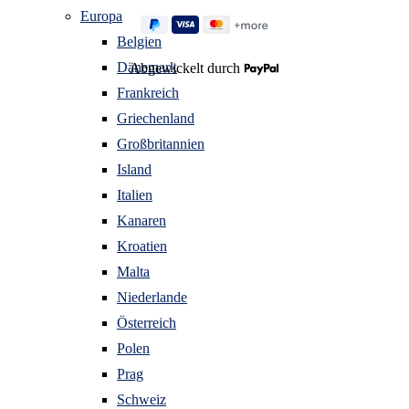
Europa
Belgien
Dänemark
Abgewickelt durch
Frankreich
Griechenland
Großbritannien
Island
Italien
Kanaren
Kroatien
Malta
Niederlande
Österreich
Polen
Prag
Schweiz