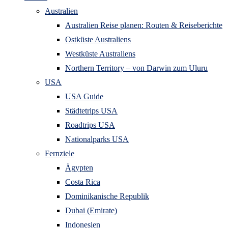
Australien
Australien Reise planen: Routen & Reiseberichte
Ostküste Australiens
Westküste Australiens
Northern Territory – von Darwin zum Uluru
USA
USA Guide
Städtetrips USA
Roadtrips USA
Nationalparks USA
Fernziele
Ägypten
Costa Rica
Dominikanische Republik
Dubai (Emirate)
Indonesien