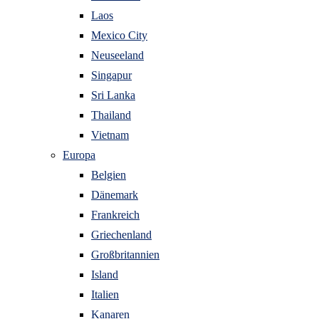
Laos
Mexico City
Neuseeland
Singapur
Sri Lanka
Thailand
Vietnam
Europa
Belgien
Dänemark
Frankreich
Griechenland
Großbritannien
Island
Italien
Kanaren