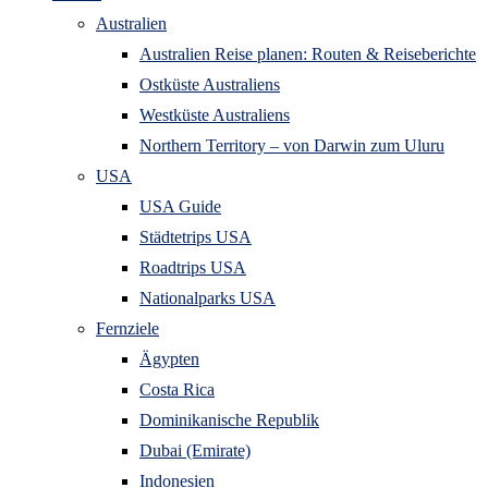
Australien
Australien Reise planen: Routen & Reiseberichte
Ostküste Australiens
Westküste Australiens
Northern Territory – von Darwin zum Uluru
USA
USA Guide
Städtetrips USA
Roadtrips USA
Nationalparks USA
Fernziele
Ägypten
Costa Rica
Dominikanische Republik
Dubai (Emirate)
Indonesien