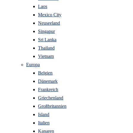
Laos
Mexico City
Neuseeland
Singapur
Sri Lanka
Thailand
Vietnam
Europa
Belgien
Dänemark
Frankreich
Griechenland
Großbritannien
Island
Italien
Kanaren