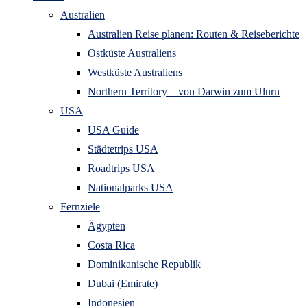
Australien
Australien Reise planen: Routen & Reiseberichte
Ostküste Australiens
Westküste Australiens
Northern Territory – von Darwin zum Uluru
USA
USA Guide
Städtetrips USA
Roadtrips USA
Nationalparks USA
Fernziele
Ägypten
Costa Rica
Dominikanische Republik
Dubai (Emirate)
Indonesien