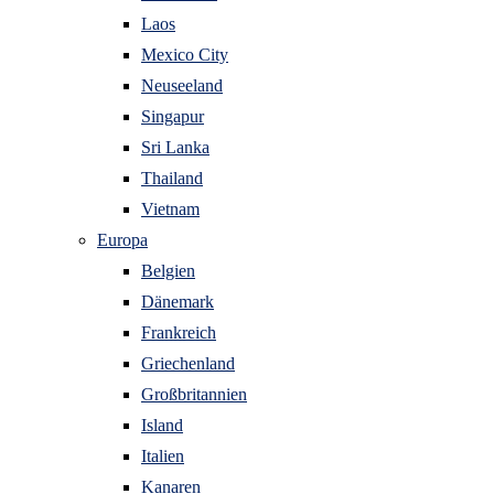
Laos
Mexico City
Neuseeland
Singapur
Sri Lanka
Thailand
Vietnam
Europa
Belgien
Dänemark
Frankreich
Griechenland
Großbritannien
Island
Italien
Kanaren