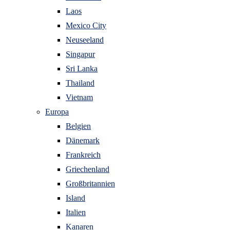
Laos
Mexico City
Neuseeland
Singapur
Sri Lanka
Thailand
Vietnam
Europa
Belgien
Dänemark
Frankreich
Griechenland
Großbritannien
Island
Italien
Kanaren