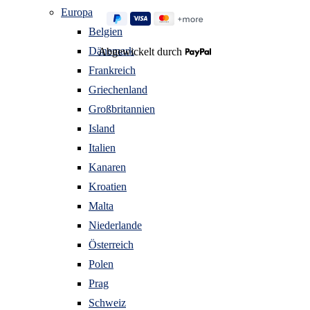
Europa
Belgien
Dänemark
Abgewickelt durch
Frankreich
Griechenland
Großbritannien
Island
Italien
Kanaren
Kroatien
Malta
Niederlande
Österreich
Polen
Prag
Schweiz