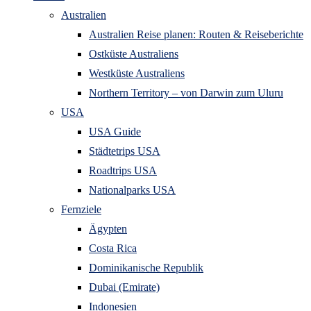
Australien
Australien Reise planen: Routen & Reiseberichte
Ostküste Australiens
Westküste Australiens
Northern Territory – von Darwin zum Uluru
USA
USA Guide
Städtetrips USA
Roadtrips USA
Nationalparks USA
Fernziele
Ägypten
Costa Rica
Dominikanische Republik
Dubai (Emirate)
Indonesien