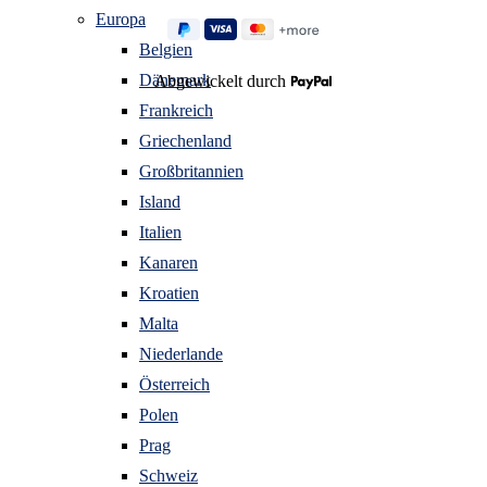
Europa
Belgien
Dänemark
Abgewickelt durch
Frankreich
Griechenland
Großbritannien
Island
Italien
Kanaren
Kroatien
Malta
Niederlande
Österreich
Polen
Prag
Schweiz