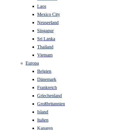
Laos
Mexico City
Neuseeland
Singapur
Sri Lanka
Thailand
Vietnam
Europa
Belgien
Dänemark
Frankreich
Griechenland
Großbritannien
Island
Italien
Kanaren