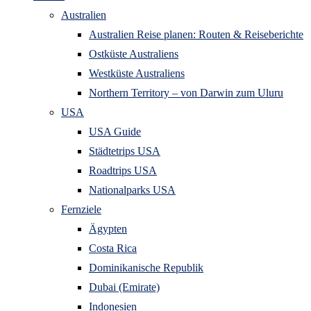
Australien
Australien Reise planen: Routen & Reiseberichte
Ostküste Australiens
Westküste Australiens
Northern Territory – von Darwin zum Uluru
USA
USA Guide
Städtetrips USA
Roadtrips USA
Nationalparks USA
Fernziele
Ägypten
Costa Rica
Dominikanische Republik
Dubai (Emirate)
Indonesien