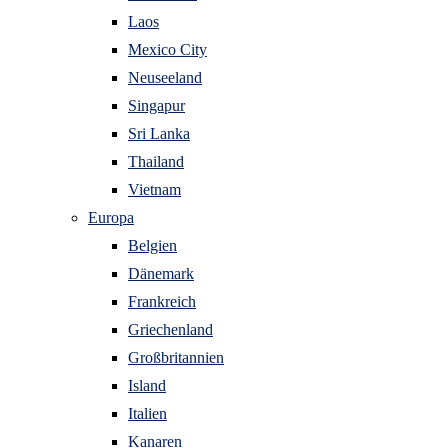
Laos
Mexico City
Neuseeland
Singapur
Sri Lanka
Thailand
Vietnam
Europa
Belgien
Dänemark
Frankreich
Griechenland
Großbritannien
Island
Italien
Kanaren