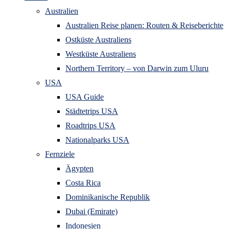
Australien
Australien Reise planen: Routen & Reiseberichte
Ostküste Australiens
Westküste Australiens
Northern Territory – von Darwin zum Uluru
USA
USA Guide
Städtetrips USA
Roadtrips USA
Nationalparks USA
Fernziele
Ägypten
Costa Rica
Dominikanische Republik
Dubai (Emirate)
Indonesien