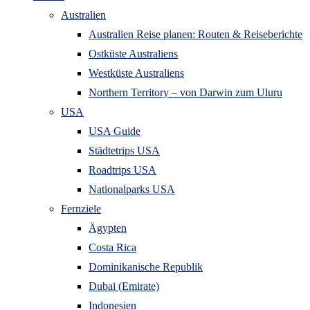
Australien
Australien Reise planen: Routen & Reiseberichte
Ostküste Australiens
Westküste Australiens
Northern Territory – von Darwin zum Uluru
USA
USA Guide
Städtetrips USA
Roadtrips USA
Nationalparks USA
Fernziele
Ägypten
Costa Rica
Dominikanische Republik
Dubai (Emirate)
Indonesien