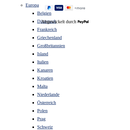
Europa
Belgien
Dänemark
Abgewickelt durch
Frankreich
Griechenland
Großbritannien
Island
Italien
Kanaren
Kroatien
Malta
Niederlande
Österreich
Polen
Prag
Schweiz