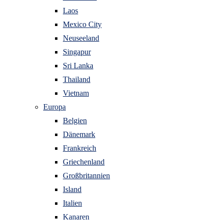
Laos
Mexico City
Neuseeland
Singapur
Sri Lanka
Thailand
Vietnam
Europa
Belgien
Dänemark
Frankreich
Griechenland
Großbritannien
Island
Italien
Kanaren