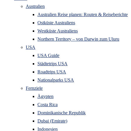
Australien
Australien Reise planen: Routen & Reiseberichte
Ostküste Australiens
Westküste Australiens
Northern Territory – von Darwin zum Uluru
USA
USA Guide
Städtetrips USA
Roadtrips USA
Nationalparks USA
Fernziele
Ägypten
Costa Rica
Dominikanische Republik
Dubai (Emirate)
Indonesien