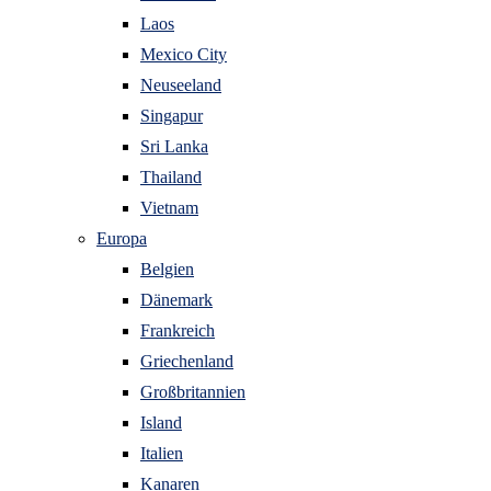
Laos
Mexico City
Neuseeland
Singapur
Sri Lanka
Thailand
Vietnam
Europa
Belgien
Dänemark
Frankreich
Griechenland
Großbritannien
Island
Italien
Kanaren