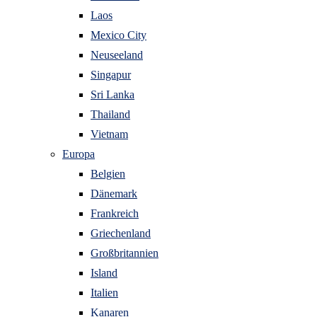
Laos
Mexico City
Neuseeland
Singapur
Sri Lanka
Thailand
Vietnam
Europa
Belgien
Dänemark
Frankreich
Griechenland
Großbritannien
Island
Italien
Kanaren