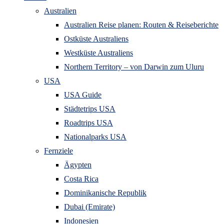
Australien
Australien Reise planen: Routen & Reiseberichte
Ostküste Australiens
Westküste Australiens
Northern Territory – von Darwin zum Uluru
USA
USA Guide
Städtetrips USA
Roadtrips USA
Nationalparks USA
Fernziele
Ägypten
Costa Rica
Dominikanische Republik
Dubai (Emirate)
Indonesien