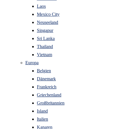
Laos
Mexico City
Neuseeland
Singapur
Sri Lanka
Thailand
Vietnam
Europa
Belgien
Dänemark
Frankreich
Griechenland
Großbritannien
Island
Italien
Kanaren