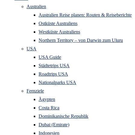
Australien
Australien Reise planen: Routen & Reiseberichte
Ostküste Australiens
Westküste Australiens
Northern Territory – von Darwin zum Uluru
USA
USA Guide
Städtetrips USA
Roadtrips USA
Nationalparks USA
Fernziele
Ägypten
Costa Rica
Dominikanische Republik
Dubai (Emirate)
Indonesien