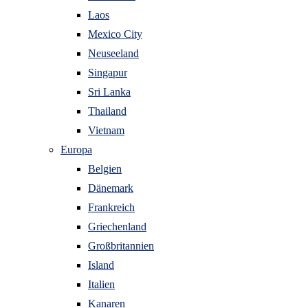
Laos
Mexico City
Neuseeland
Singapur
Sri Lanka
Thailand
Vietnam
Europa
Belgien
Dänemark
Frankreich
Griechenland
Großbritannien
Island
Italien
Kanaren