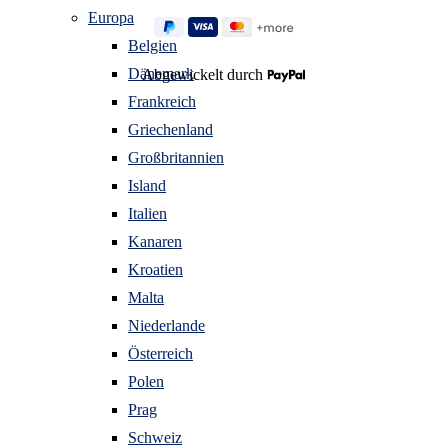
Europa
Belgien
Dänemark
Abgewickelt durch
Frankreich
Griechenland
Großbritannien
Island
Italien
Kanaren
Kroatien
Malta
Niederlande
Österreich
Polen
Prag
Schweiz