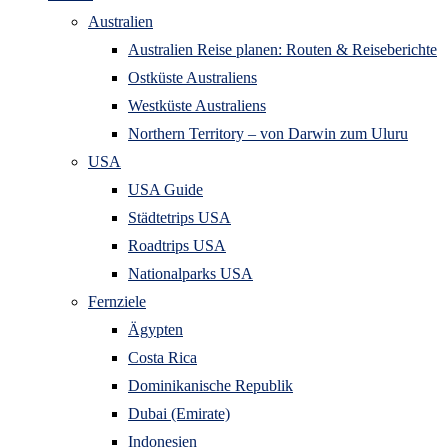
Australien
Australien Reise planen: Routen & Reiseberichte
Ostküste Australiens
Westküste Australiens
Northern Territory – von Darwin zum Uluru
USA
USA Guide
Städtetrips USA
Roadtrips USA
Nationalparks USA
Fernziele
Ägypten
Costa Rica
Dominikanische Republik
Dubai (Emirate)
Indonesien