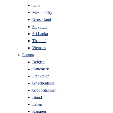
Laos
Mexico City
Neuseeland
Singapur
Sri Lanka
Thailand
Vietnam
Europa
Belgien
Dänemark
Frankreich
Griechenland
Großbritannien
Island
Italien
Kanaren