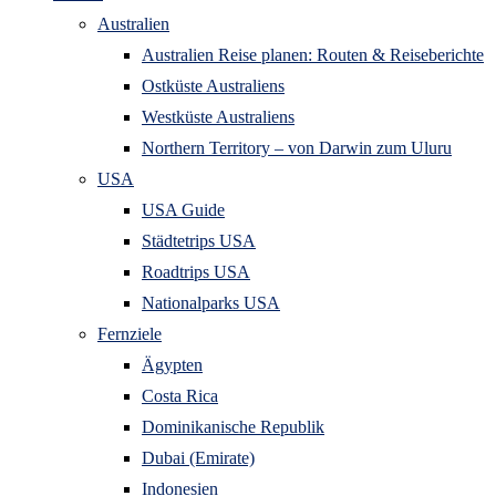
Australien
Australien Reise planen: Routen & Reiseberichte
Ostküste Australiens
Westküste Australiens
Northern Territory – von Darwin zum Uluru
USA
USA Guide
Städtetrips USA
Roadtrips USA
Nationalparks USA
Fernziele
Ägypten
Costa Rica
Dominikanische Republik
Dubai (Emirate)
Indonesien