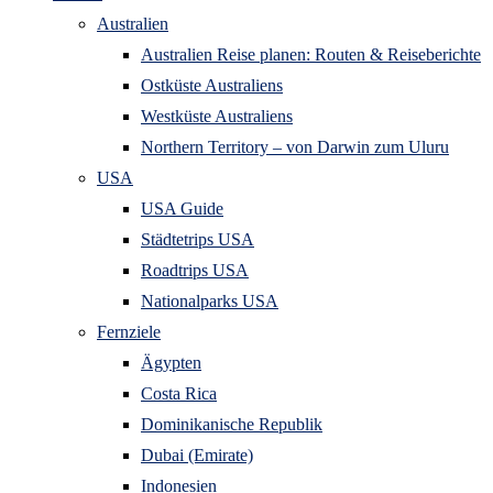
Australien
Australien Reise planen: Routen & Reiseberichte
Ostküste Australiens
Westküste Australiens
Northern Territory – von Darwin zum Uluru
USA
USA Guide
Städtetrips USA
Roadtrips USA
Nationalparks USA
Fernziele
Ägypten
Costa Rica
Dominikanische Republik
Dubai (Emirate)
Indonesien