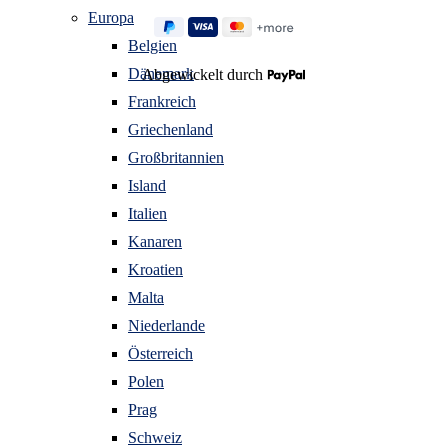
Europa
Belgien
Dänemark
Abgewickelt durch
Frankreich
Griechenland
Großbritannien
Island
Italien
Kanaren
Kroatien
Malta
Niederlande
Österreich
Polen
Prag
Schweiz