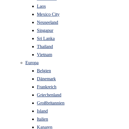
Laos
Mexico City
Neuseeland
Singapur
Sri Lanka
Thailand
Vietnam
Europa
Belgien
Dänemark
Frankreich
Griechenland
Großbritannien
Island
Italien
Kanaren